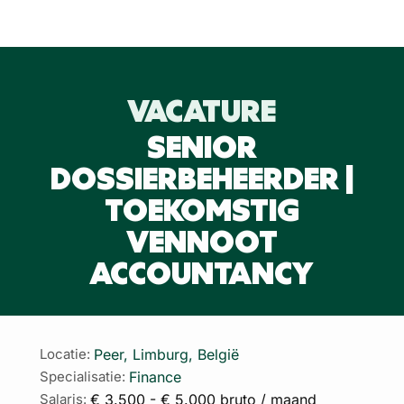
VACATURE
SENIOR
DOSSIERBEHEERDER |
TOEKOMSTIG
VENNOOT
ACCOUNTANCY
Peer, Limburg, België
Locatie:
Finance
Specialisatie:
€ 3.500 - € 5.000 bruto / maand
Salaris: