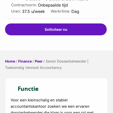
Onbepaalde tijd
Contractvorm:
37.5 u/week
Dag
Uren:
Werkritme:
Solliciteer nu
Home
/
Finance
/
Peer
/
Senior Dossierbeheerder |
Toekomstig Vennoot Accountancy
Functie
Voor een kleinschalig en stabiel
accountantskantoor zoeken we een ervaren
dossierbeheerder die klaar is voor een rol met